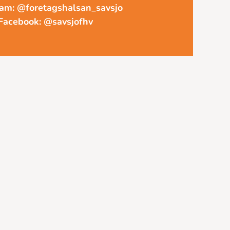
ram: @foretagshalsan_savsjo
Facebook:
@savsjofhv