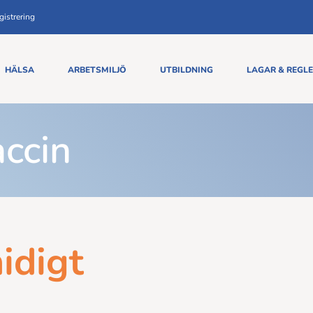
istrering
HÄLSA
ARBETSMILJÖ
UTBILDNING
LAGAR & REGL
accin
idigt