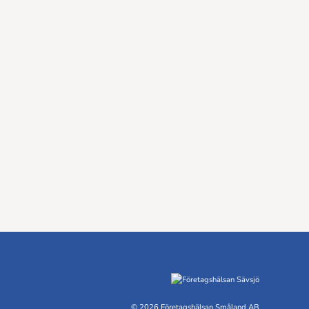
©
2026 Företagshälsan Småland AB