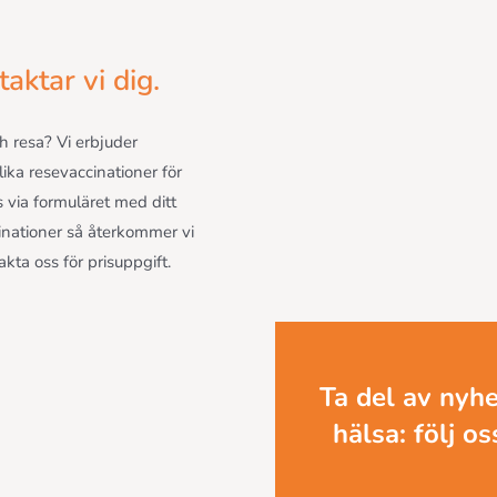
aktar vi dig.
h resa? Vi erbjuder
ka resevaccinationer för
 via formuläret med ditt
inationer så återkommer vi
ta oss för prisuppgift.
Ta del av nyhet
hälsa: följ o